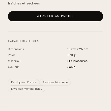
fraîches et séchées.
AJOUTER AU PANIER
CARACTÉRISTIQUES
Dimensions
19 x 19 x 25 cm
Poids
670
g
Matériau
PLA biosourcé
Couleur
Sable
Fabriqué en France
Plastique biosourcé
Livraison Mondial Relay