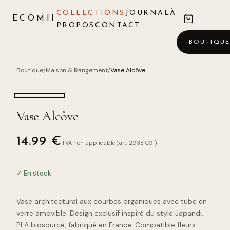
COLLECTIONS
JOURNAL
À
ECOMII
PROPOS
CONTACT
BOUTIQU
Boutique
/
Maison & Rangement
/
Vase Alcôve
Vase Alcôve
14.99
€
TVA non applicable (art. 293B CGI)
✓ En stock
Vase architectural aux courbes organiques avec tube en
verre amovible. Design exclusif inspiré du style Japandi.
PLA biosourcé, fabriqué en France. Compatible fleurs