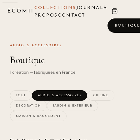
COLLECTIONS
JOURNAL
À
ECOMII
PROPOS
CONTACT
BOUTIQU
AUDIO & ACCESSOIRES
Boutique
1
création
— fabriquées en France
TOUT
AUDIO & ACCESSOIRES
CUISINE
DÉCORATION
JARDIN & EXTÉRIEUR
MAISON & RANGEMENT